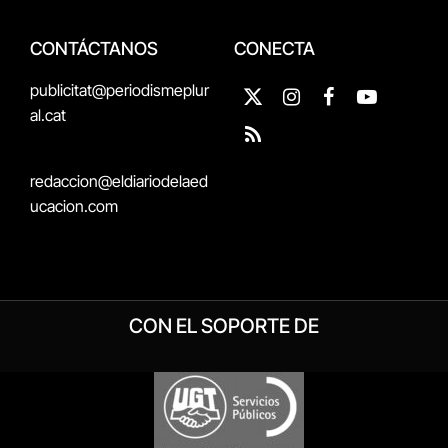
CONTÁCTANOS
CONECTA
publicitat@periodismeplur
X
Instagram
Facebook
YouTube
al.cat
(Twitter)
RSS
redaccion@eldiariodelaed
ucacion.com
CON EL SOPORTE DE