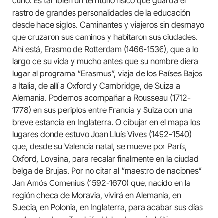
cuño. Es también un territorio físico que guarda el
rastro de grandes personalidades de la educación
desde hace siglos. Caminantes y viajeros sin desmayo
que cruzaron sus caminos y habitaron sus ciudades.
Ahí está, Erasmo de Rotterdam (1466-1536), que a lo
largo de su vida y mucho antes que su nombre diera
lugar al programa “Erasmus”, viaja de los Países Bajos
a Italia, de allí a Oxford y Cambridge, de Suiza a
Alemania. Podemos acompañar a Rousseau (1712-
1778) en sus periplos entre Francia y Suiza con una
breve estancia en Inglaterra. O dibujar en el mapa los
lugares donde estuvo Joan Lluís Vives (1492-1540)
que, desde su Valencia natal, se mueve por París,
Oxford, Lovaina, para recalar finalmente en la ciudad
belga de Brujas. Por no citar al “maestro de naciones”
Jan Amós Comenius (1592-1670) que, nacido en la
región checa de Moravia, vivirá en Alemania, en
Suecia, en Polonia, en Inglaterra, para acabar sus días