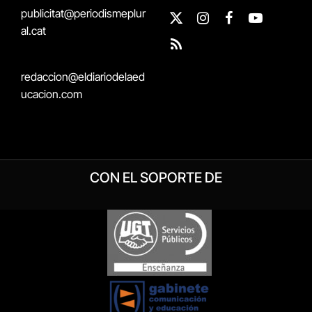
publicitat@periodismeplur
X
Instagram
Facebook
YouTube
al.cat
(Twitter)
RSS
redaccion@eldiariodelaed
ucacion.com
CON EL SOPORTE DE