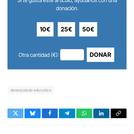
Si te gusta este artículo, ayúdanos con una
donación.
10€
25€
50€
DONAR
Otra cantidad (€):
desescalada educativa
Twitter
Bluesky
Facebook
Telegram
WhatsApp
LinkedIn
Copy
Link