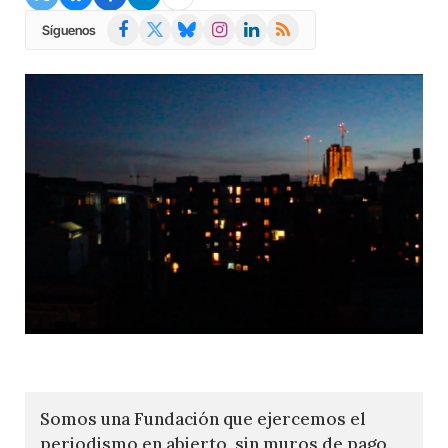
Facebook
X
Bluesky
Instagram
LinkedIn
RSS
Síguenos
(Twitter)
Somos una Fundación que ejercemos el
periodismo en abierto, sin muros de pago.