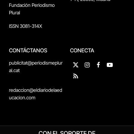
Fundación Periodismo
Plural
ISSN 3081-314X
CONTÁCTANOS
CONECTA
publicitat@periodismeplur
X
Instagram
Facebook
YouTube
al.cat
(Twitter)
RSS
redaccion@eldiariodelaed
ucacion.com
CON EL SOPORTE DE