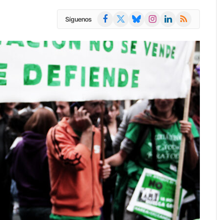
Facebook
X
Bluesky
Instagram
LinkedIn
RSS
Síguenos
(Twitter)