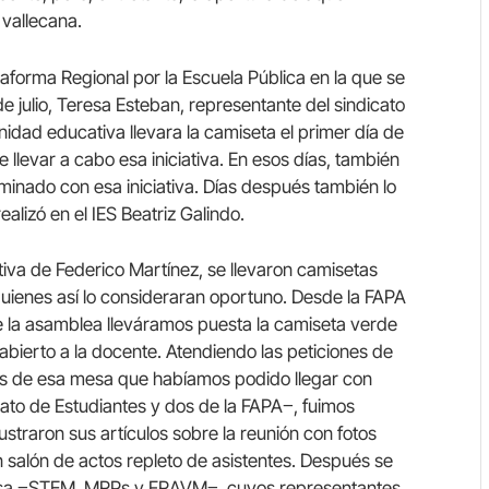
 vallecana.
lataforma Regional por la Escuela Pública en la que se
 julio, Teresa Esteban, representante del sindicato
idad educativa llevara la camiseta el primer día de
 llevar a cabo esa iniciativa. En esos días, también
nado con esa iniciativa. Días después también lo
lizó en el IES Beatriz Galindo.
ativa de Federico Martínez, se llevaron camisetas
quienes así lo consideraran oportuno. Desde la FAPA
e la asamblea lleváramos puesta la camiseta verde
 abierto a la docente. Atendiendo las peticiones de
es de esa mesa que habíamos podido llegar con
ato de Estudiantes y dos de la FAPA‒, fuimos
ustraron sus artículos sobre la reunión con fotos
salón de actos repleto de asistentes. Después se
 mesa ‒STEM, MRPs y FRAVM‒, cuyos representantes