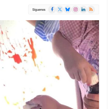
Facebook
X
Bluesky
Instagram
LinkedIn
RSS
Síguenos
(Twitter)