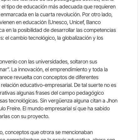
rar el tipo de educación más adecuada que requieren
nmarcada en la cuarta revolución. Por otro lado,
rvienen en educación (Unesco, Unicef, Banco
fica en la posibilidad de desarrollar las competencias
el cambio tecnológico, la globalización y los
convenio con las universidades, soltaron sus
linar”. La innovación, el emprendimiento y toda la
arece revuelta con conceptos de diferentes
 relación educativo-empresarial. De tal suerte no es
rativas algunas frases del campo pedagógico
s tecnológicas. Sin vergüenza alguna citan a Jhon
lo Freire. El mundo empresarial sí que ha sabido
arlas con su proyecto.
tico, conceptos que otrora se mencionaban
se complejizaban en la praxis educativa, ahora son