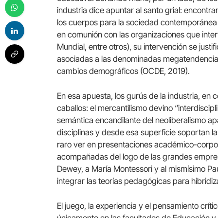
industria dice apuntar al santo grial: encont
los cuerpos para la sociedad contemporánea e
en comunión con las organizaciones que inte
Mundial, entre otros), su intervención se justi
asociadas a las denominadas megatendencias: 
cambios demográficos (OCDE, 2019).
En esa apuesta, los gurús de la industria, en 
caballos: el mercantilismo devino “interdiscip
semántica encandilante del neoliberalismo ap
disciplinas y desde esa superficie soportan la
raro ver en presentaciones académico-corpo
acompañadas del logo de las grandes empresa
Dewey, a María Montessori y al mismísimo Pau
integrar las teorías pedagógicas para hibridiz
El juego, la experiencia y el pensamiento crí
únicamente en las facultades de Educación y 