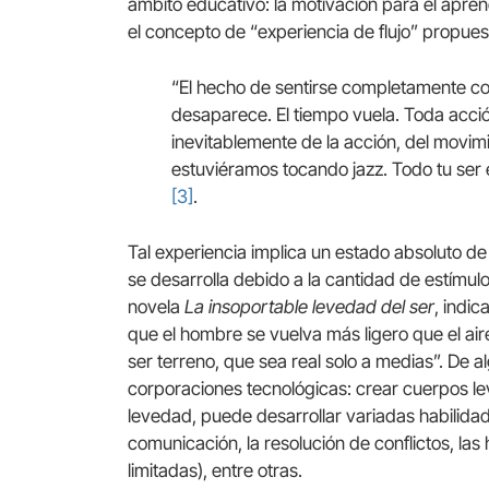
ámbito educativo: la motivación para el aprend
el concepto de “experiencia de flujo” propues
“El hecho de sentirse completamente co
desaparece. El tiempo vuela. Toda acc
inevitablemente de la acción, del movim
estuviéramos tocando jazz. Todo tu ser e
[3]
.
Tal experiencia implica un estado absoluto d
se desarrolla debido a la cantidad de estímulo
novela
La insoportable levedad del ser
, indi
que el hombre se vuelva más ligero que el aire, 
ser terreno, que sea real solo a medias”. De a
corporaciones tecnológicas: crear cuerpos le
levedad, puede desarrollar variadas habilidad
comunicación, la resolución de conflictos, la
limitadas), entre otras.