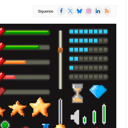
Facebook
X
Bluesky
Instagram
LinkedIn
RSS
Síguenos
(Twitter)