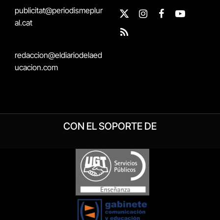
publicitat@periodismeplur
X
Instagram
Facebook
YouTube
al.cat
(Twitter)
RSS
redaccion@eldiariodelaed
ucacion.com
CON EL SOPORTE DE