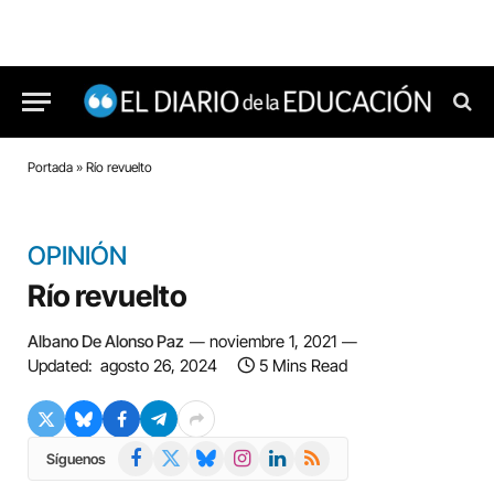
Portada
»
Río revuelto
OPINIÓN
Río revuelto
Albano De Alonso Paz
noviembre 1, 2021
Updated:
agosto 26, 2024
5 Mins Read
Facebook
X
Bluesky
Instagram
LinkedIn
RSS
Síguenos
(Twitter)