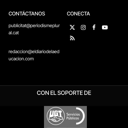
CONTÁCTANOS
CONECTA
publicitat@periodismeplur
X
Instagram
Facebook
YouTube
al.cat
(Twitter)
RSS
redaccion@eldiariodelaed
ucacion.com
CON EL SOPORTE DE