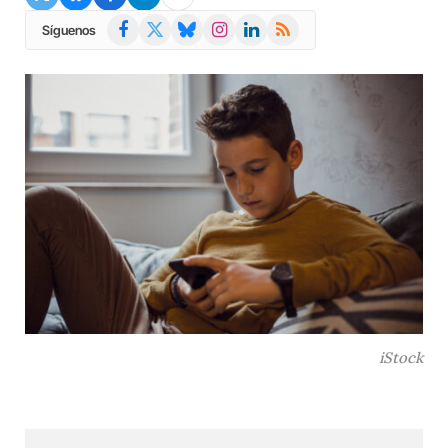
Facebook
X
Bluesky
Instagram
LinkedIn
RSS
Síguenos
(Twitter)
iStock