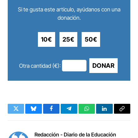
Si te gusta este artículo, ayúdanos con una
donación.
10€
25€
50€
DONAR
Otra cantidad (€):
Twitter
Bluesky
Facebook
Telegram
WhatsApp
LinkedIn
Copy
Link
Redacción - Diario de la Educación