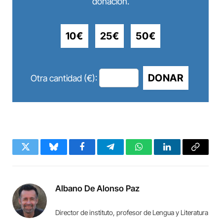
donación.
10€
25€
50€
DONAR
Otra cantidad (€):
Twitter
Bluesky
Facebook
Telegram
WhatsApp
LinkedIn
Copy
Link
Albano De Alonso Paz
Director de instituto, profesor de Lengua y Literatura