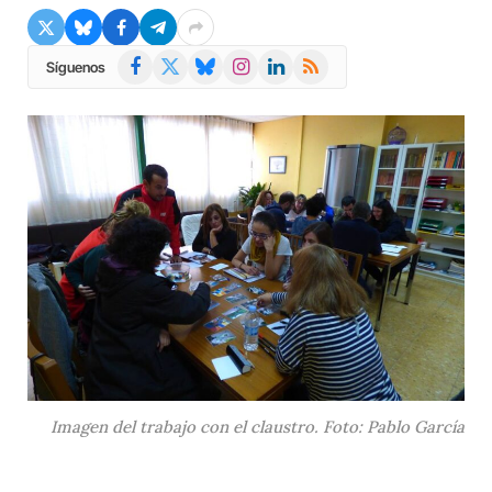
Facebook
X
Bluesky
Instagram
LinkedIn
RSS
Síguenos
(Twitter)
Imagen del trabajo con el claustro. Foto: Pablo García