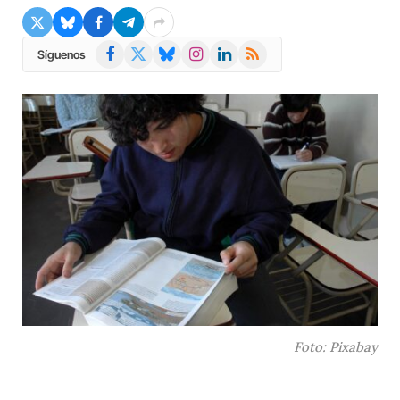
Facebook
X
Bluesky
Instagram
LinkedIn
RSS
Síguenos
(Twitter)
Foto: Pixabay