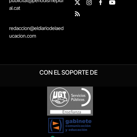
publicitat@periodismeplur
X
Instagram
Facebook
YouTube
al.cat
(Twitter)
RSS
redaccion@eldiariodelaed
ucacion.com
CON EL SOPORTE DE