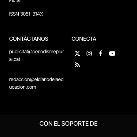
Plural
ISSN 3081-314X
CONTÁCTANOS
CONECTA
publicitat@periodismeplur
X
Instagram
Facebook
YouTube
al.cat
(Twitter)
RSS
redaccion@eldiariodelaed
ucacion.com
CON EL SOPORTE DE