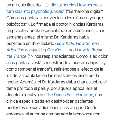
un artículo titulado “
It’s ‘digital heroin’: How screens
turn kids into psychotic junkies
” (“Es ‘heroína digital’:
Cómo las pantallas convierten a los niños en yonquis
psicóticos»). Lo firmaba el doctor Nicholas Kardaras,
un psicoterapeuta especializado en adicciones. Unas
semanas antes, el mismo Dr. Kandaras había
publicado un libro titulado
Glow Kids: How Screen
Addiction Is Hijacking Our Kids —and How to Break
the Trance
(“Niños resplandecientes: Cómo la adicción
a las pantallas está secuestrando a nuestros hijos —y
cómo romper el trance”), refiriéndose al efecto de la
luz de las pantallas en las caras de los niños por la
noche. Además, el Dr. Kardaras daba charlas sobre el
tema por todo el país y, por aquella época, era el
director ejecutivo de
The Dunes East Hampton
, una
clínica especializada en desintoxicar pacientes
pudientes de sus adicciones a las drogas. Desde
entonces, el autor ha comparado la tecnología con