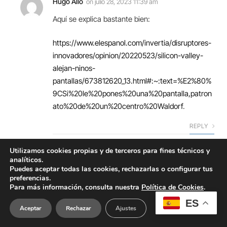
Hugo Allo
on
julio 28, 2023 11:39 am
Aquí se explica bastante bien:
https://www.elespanol.com/invertia/disruptores-
innovadores/opinion/20220523/silicon-valley-
alejan-ninos-
pantallas/673812620_13.html#:~:text=%E2%80%
9CSi%20le%20pones%20una%20pantalla,patron
ato%20de%20un%20centro%20Waldorf
.
REPLY
Utilizamos cookies propias y de terceros para fines técnicos y
Pepet
on
agosto 3, 2023 1:10 pm
analíticos.
Puedes aceptar todas las cookies, rechazarlas o configurar tus
Yo no aconsejaría a nadie que siguiera el
preferencias.
ejemplo de Steve Jobs para curarse el cáncer.
Para más información, consulta nuestra
Política de Cookies
.
ES
REPLY
Aceptar
Rechazar
Ajustes