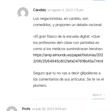
Cándido
on
agosto 3, 2023 1:15 pm
Los negacionistas, en cambio, son
comedidos, y proponen un debate racional:
«El gran fiasco de la escuela digital: «Que
los profesores den clase con pantallas es
como si los médicos suministraran heroína»
https://amp.elmundo.es/papel/historias/202
3/06/25/64945c8021efa047618b45a7.html
Seguro que tu no vas a decir gilipolleces a
los comentarios de sus artículos. Se te ve el
plumero.
REPLY
Profe
on
julio 26, 2023 9:09 am