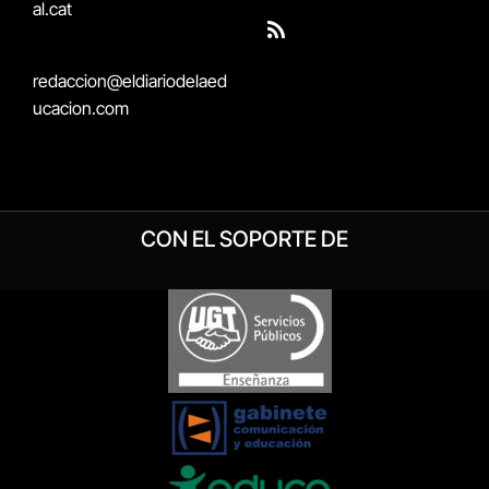
al.cat
(Twitter)
RSS
redaccion@eldiariodelaed
ucacion.com
CON EL SOPORTE DE