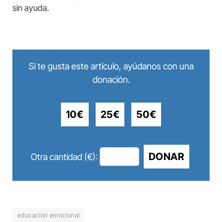
sin ayuda.
Si te gusta este artículo, ayúdanos con una
donación.
10€
25€
50€
DONAR
Otra cantidad (€):
educación emocional