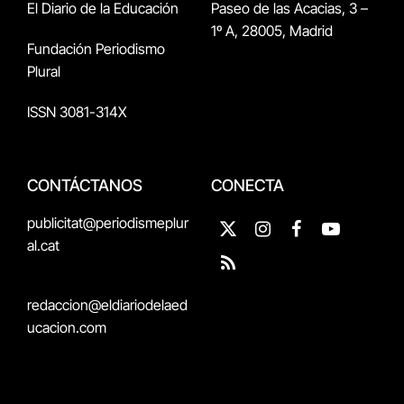
El Diario de la Educación
Paseo de las Acacias, 3 –
1º A, 28005, Madrid
Fundación Periodismo
Plural
ISSN 3081-314X
CONTÁCTANOS
CONECTA
publicitat@periodismeplur
X
Instagram
Facebook
YouTube
al.cat
(Twitter)
RSS
redaccion@eldiariodelaed
ucacion.com