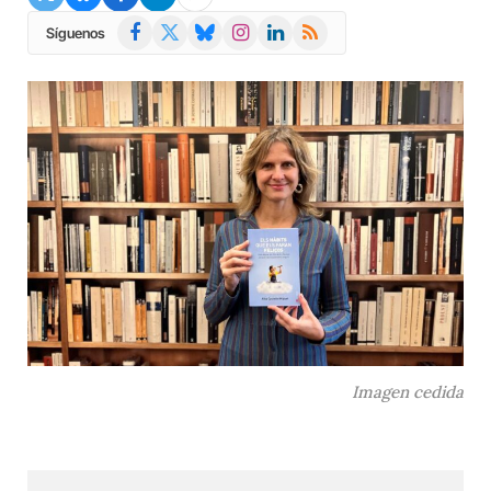
Facebook
X
Bluesky
Instagram
LinkedIn
RSS
Síguenos
(Twitter)
Imagen cedida