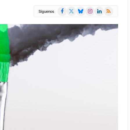
Facebook
X
Bluesky
Instagram
LinkedIn
RSS
Síguenos
(Twitter)