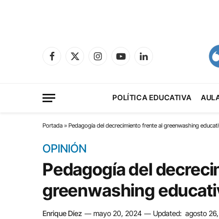
Facebook
X
Instagram
YouTube
LinkedIn
(Twitter)
POLÍTICA EDUCATIVA
AUL
Portada
»
Pedagogía del decrecimiento frente al greenwashing educat
OPINIÓN
Pedagogía del decrecim
greenwashing educati
Enrique Díez
mayo 20, 2024
Updated:
agosto 26