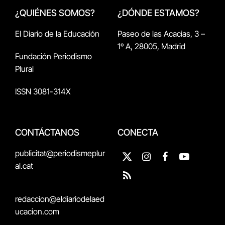
¿QUIÉNES SOMOS?
¿DÓNDE ESTAMOS?
El Diario de la Educación
Paseo de las Acacias, 3 –
1º A, 28005, Madrid
Fundación Periodismo
Plural
ISSN 3081-314X
CONTÁCTANOS
CONECTA
publicitat@periodismeplur
X
Instagram
Facebook
YouTube
al.cat
(Twitter)
RSS
redaccion@eldiariodelaed
ucacion.com