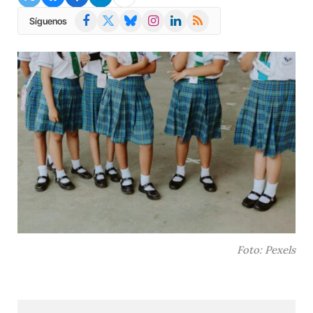
Facebook
X
Bluesky
Instagram
LinkedIn
RSS
Síguenos
(Twitter)
Foto: Pexels