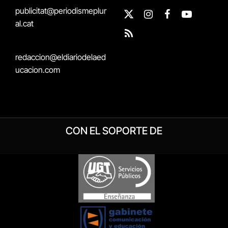
publicitat@periodismeplur
X
Instagram
Facebook
YouTube
al.cat
(Twitter)
RSS
redaccion@eldiariodelaed
ucacion.com
CON EL SOPORTE DE