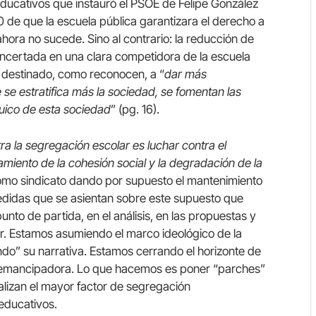
educativos que instauró el PSOE de Felipe González
0 de que la escuela pública garantizara el derecho a
ahora no sucede. Sino al contrario: la reducción de
oncertada en una clara competidora de la escuela
o destinado, como reconocen, a “
dar más
 se estratifica más la sociedad, se fomentan las
uico de esta sociedad
” (pg. 16).
ra la segregación escolar es luchar contra el
tamiento de la cohesión social y la degradación de la
como sindicato dando por supuesto el mantenimiento
edidas que se asientan sobre este supuesto que
nto de partida, en el análisis, en las propuestas y
r. Estamos asumiendo el marco ideológico de la
do” su narrativa. Estamos cerrando el horizonte de
 emancipadora. Lo que hacemos es poner “parches”
alizan el mayor factor de segregación
 educativos.