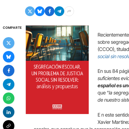
COMPARTE
Recientemente 
sobre segregac
(CCOO), titulad
social sin reso
En sus 84 pági
suficientes ev
español es un
que “
la segreg
de nuestro sis
E n este sentid
Xavier Martíne