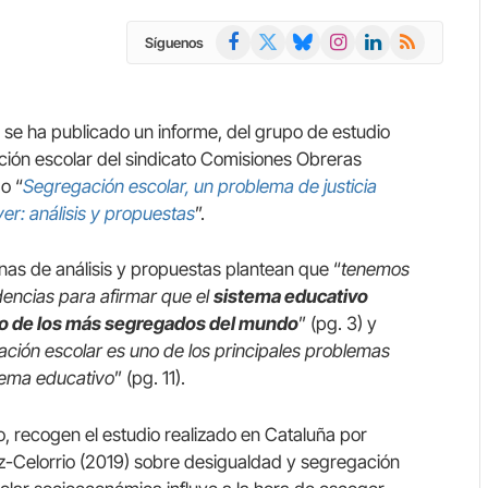
Facebook
X
Bluesky
Instagram
LinkedIn
RSS
Síguenos
(Twitter)
se ha publicado un informe, del grupo de estudio
ión escolar del sindicato Comisiones Obreras
o “
Segregación escolar, un problema de justicia
lver: análisis y propuestas
”.
nas de análisis y propuestas plantean que “
tenemos
idencias para afirmar que el
sistema educativo
o de los más segregados del mundo
” (pg. 3) y
ación escolar es uno de los principales problemas
tema educativo
” (pg. 11).
o, recogen el estudio realizado en Cataluña por
z-Celorrio (2019) sobre desigualdad y segregación