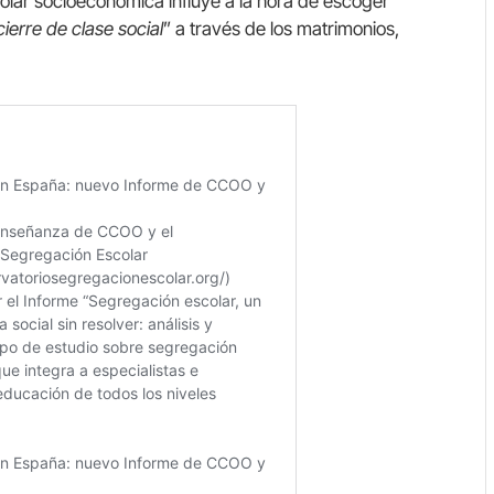
olar socioeconómica influye a la hora de escoger
cierre de clase social
” a través de los matrimonios,