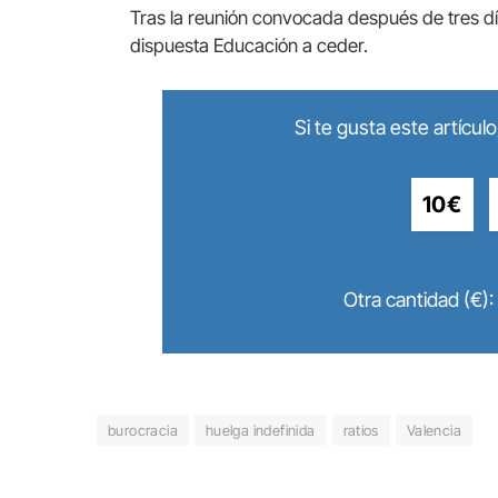
Tras la reunión convocada después de tres dí
dispuesta Educación a ceder.
Si te gusta este artícu
10€
Otra cantidad (€):
burocracia
huelga indefinida
ratios
Valencia