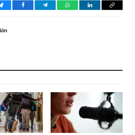
Bluesky
Facebook
Telegram
WhatsApp
LinkedIn
Copy
Link
ción