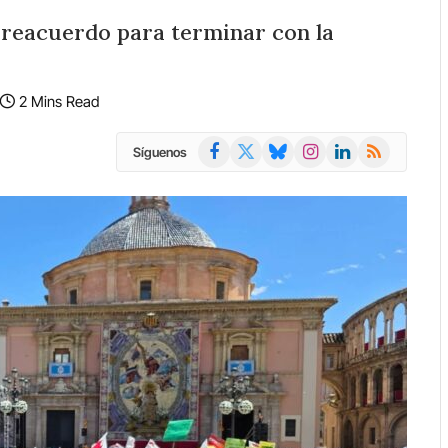
preacuerdo para terminar con la
2 Mins Read
Facebook
X
Bluesky
Instagram
LinkedIn
RSS
Síguenos
(Twitter)