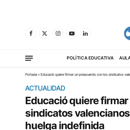
Facebook
X
Instagram
YouTube
LinkedIn
(Twitter)
POLÍTICA EDUCATIVA
AUL
Portada
»
Educació quiere firmar un preacuerdo con los sindicatos val
ACTUALIDAD
Educació quiere firmar
sindicatos valencianos
huelga indefinida