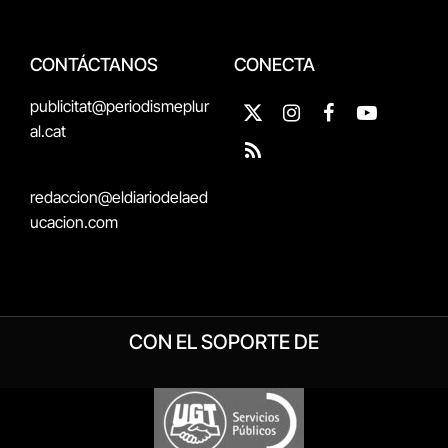
CONTÁCTANOS
CONECTA
publicitat@periodismeplur
X
Instagram
Facebook
YouTube
al.cat
(Twitter)
RSS
redaccion@eldiariodelaed
ucacion.com
CON EL SOPORTE DE