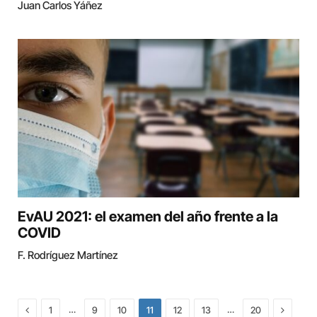
Juan Carlos Yáñez
EvAU 2021: el examen del año frente a la
COVID
F. Rodríguez Martínez
Previous
Next
…
…
1
9
10
11
12
13
20