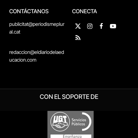
CONTÁCTANOS
CONECTA
publicitat@periodismeplur
X
Instagram
Facebook
YouTube
al.cat
(Twitter)
RSS
redaccion@eldiariodelaed
ucacion.com
CON EL SOPORTE DE