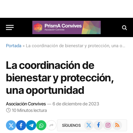
Portada
»
La coordinación de bienestar y protección, una oportunidad
La coordinación de
bienestar y protección,
una oportunidad
Asociación Convives
6 de diciembre de 2023
10 Minutos lectura
X
Facebook
Instagram
RSS
SÍGUENOS
(Twitter)