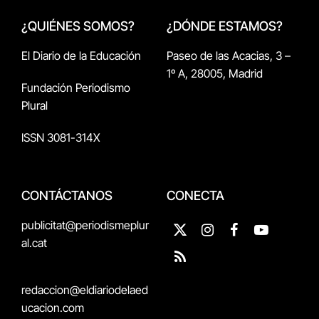
¿QUIÉNES SOMOS?
¿DÓNDE ESTAMOS?
El Diario de la Educación
Paseo de las Acacias, 3 –
1º A, 28005, Madrid
Fundación Periodismo
Plural
ISSN 3081-314X
CONTÁCTANOS
CONECTA
publicitat@periodismeplur
X
Instagram
Facebook
YouTube
al.cat
(Twitter)
RSS
redaccion@eldiariodelaed
ucacion.com