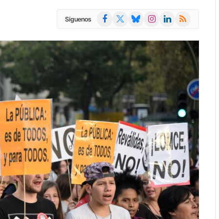
Facebook
X
Bluesky
Instagram
LinkedIn
RSS
Síguenos
(Twitter)