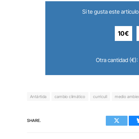
Si te gusta este artícu
10€
Otra cantidad (€):
Antártida
cambio climático
currícull
medio ambie
SHARE.
Twitter