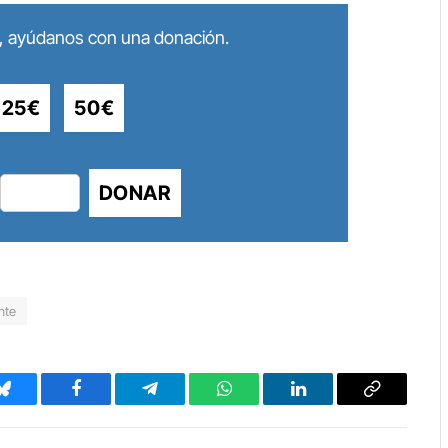
lo, ayúdanos con una donación.
25€
50€
DONAR
nte
Bluesky
Facebook
Telegram
WhatsApp
LinkedIn
Copy
Link