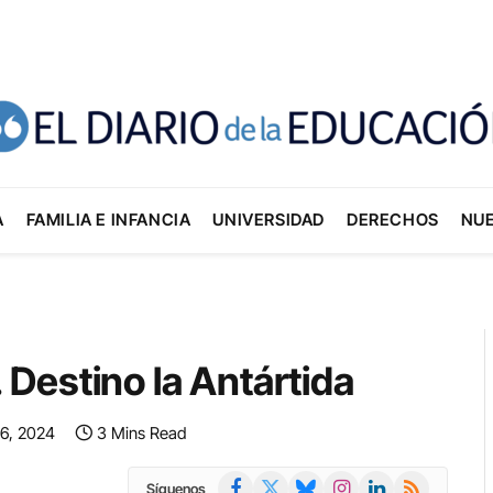
A
FAMILIA E INFANCIA
UNIVERSIDAD
DERECHOS
NU
a. Destino la Antártida
26, 2024
3 Mins Read
Facebook
X
Bluesky
Instagram
LinkedIn
RSS
Síguenos