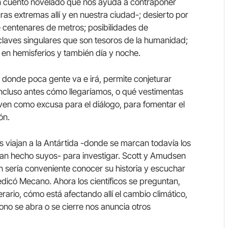
 un cuento novelado que nos ayuda a contraponer
ras extremas allí y en nuestra ciudad-; desierto por
e centenares de metros; posibilidades de
nclaves singulares que son tesoros de la humanidad;
en hemisferios y también día y noche.
í, donde poca gente va e irá, permite conjeturar
incluso antes cómo llegaríamos, o qué vestimentas
irven como excusa para el diálogo, para fomentar el
ón.
s viajan a la Antártida -donde se marcan todavía los
 han hecho suyos- para investigar. Scott y Amudsen
 sería conveniente conocer su historia y escuchar
edicó Mecano. Ahora los científicos se preguntan,
erario, cómo está afectando allí el cambio climático,
zono se abra o se cierre nos anuncia otros