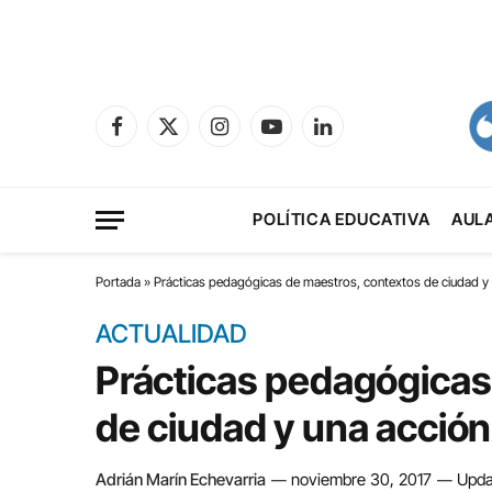
Facebook
X
Instagram
YouTube
LinkedIn
(Twitter)
POLÍTICA EDUCATIVA
AUL
Portada
»
Prácticas pedagógicas de maestros, contextos de ciudad y un
ACTUALIDAD
Prácticas pedagógicas
de ciudad y una acción 
Adrián Marín Echevarria
noviembre 30, 2017
Upda