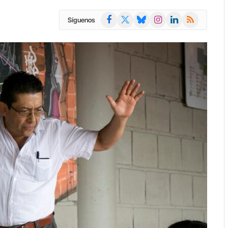
Facebook
X
Bluesky
Instagram
LinkedIn
RSS
Síguenos
(Twitter)