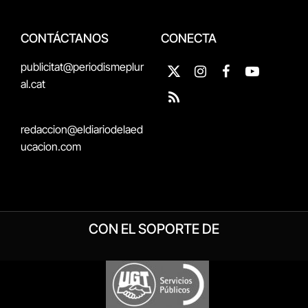
CONTÁCTANOS
CONECTA
publicitat@periodismeplur
X
Instagram
Facebook
YouTube
al.cat
(Twitter)
RSS
redaccion@eldiariodelaed
ucacion.com
CON EL SOPORTE DE