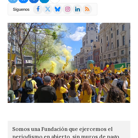
Facebook
X
Bluesky
Instagram
LinkedIn
RSS
Síguenos
(Twitter)
Somos una Fundación que ejercemos el
periodismo en abierto, sin muros de pago.