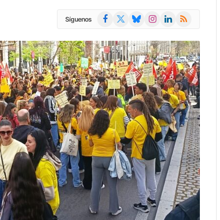
Facebook
X
Bluesky
Instagram
LinkedIn
RSS
Síguenos
(Twitter)