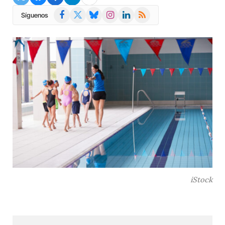
Facebook
X
Bluesky
Instagram
LinkedIn
RSS
Síguenos
(Twitter)
iStock