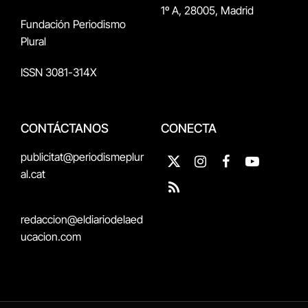
1º A, 28005, Madrid
Fundación Periodismo
Plural
ISSN 3081-314X
CONTÁCTANOS
CONECTA
publicitat@periodismeplur
X
Instagram
Facebook
YouTube
al.cat
(Twitter)
RSS
redaccion@eldiariodelaed
ucacion.com