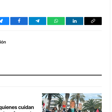
Bluesky
Facebook
Telegram
WhatsApp
LinkedIn
Copy
Link
ción
 quienes cuidan