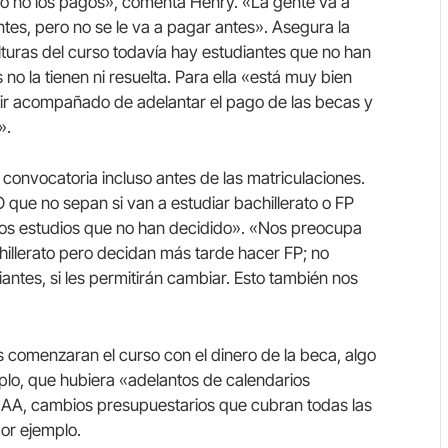
ro no los pagos», comenta Henry. «La gente va a
tes, pero no se le va a pagar antes». Asegura la
lturas del curso todavía hay estudiantes que no han
o la tienen ni resuelta. Para ella «está muy bien
e ir acompañado de adelantar el pago de las becas y
».
convocatoria incluso antes de las matriculaciones.
 que no sepan si van a estudiar bachillerato o FP
nos estudios que no han decidido». «Nos preocupa
illerato pero decidan más tarde hacer FP; no
ntes, si les permitirán cambiar. Esto también nos
os comenzaran el curso con el dinero de la beca, algo
plo, que hubiera «adelantos de calendarios
AA, cambios presupuestarios que cubran todas las
or ejemplo.