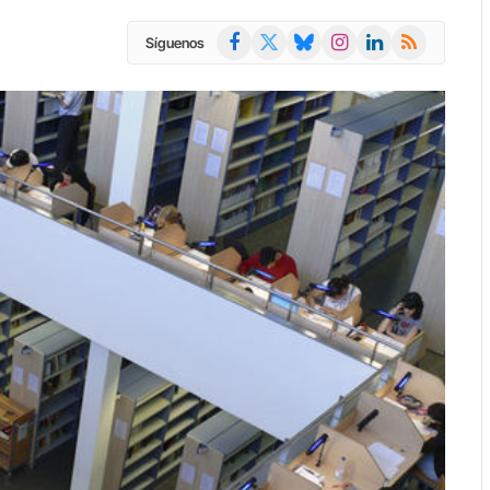
Facebook
X
Bluesky
Instagram
LinkedIn
RSS
Síguenos
(Twitter)