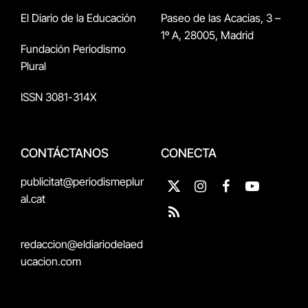
El Diario de la Educación
Paseo de las Acacias, 3 –
1º A, 28005, Madrid
Fundación Periodismo
Plural
ISSN 3081-314X
CONTÁCTANOS
CONECTA
publicitat@periodismeplur
X
Instagram
Facebook
YouTube
al.cat
(Twitter)
RSS
redaccion@eldiariodelaed
ucacion.com