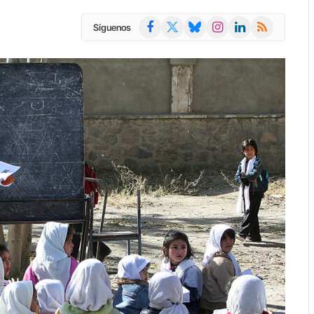
Facebook
X
Bluesky
Instagram
LinkedIn
RSS
Síguenos
(Twitter)