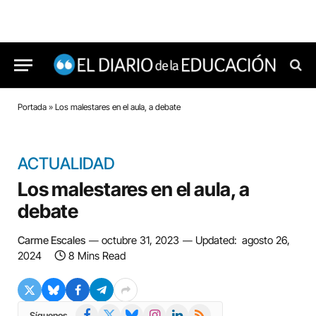
Portada
»
Los malestares en el aula, a debate
ACTUALIDAD
Los malestares en el aula, a
debate
Carme Escales
octubre 31, 2023
Updated:
agosto 26,
2024
8 Mins Read
Facebook
X
Bluesky
Instagram
LinkedIn
RSS
Síguenos