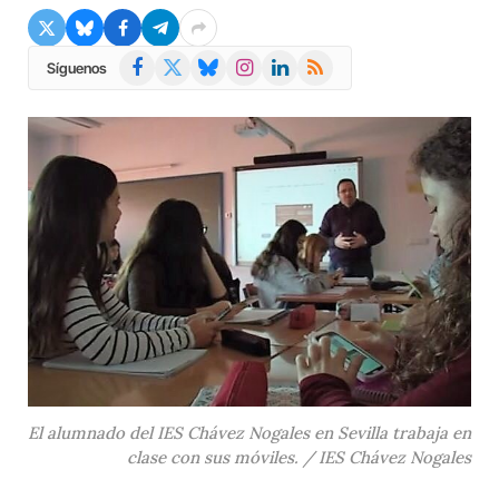
Facebook
X
Bluesky
Instagram
LinkedIn
RSS
Síguenos
(Twitter)
El alumnado del IES Chávez Nogales en Sevilla trabaja en
clase con sus móviles. / IES Chávez Nogales