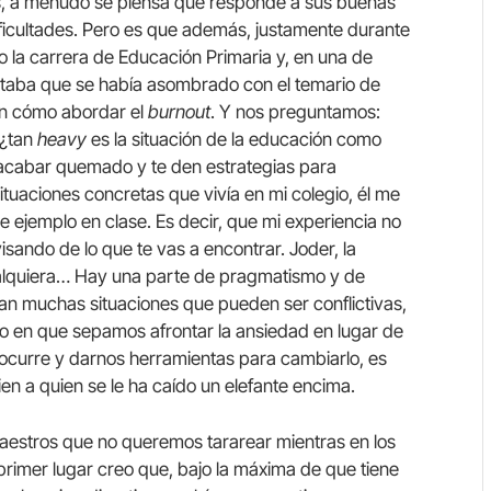
s, a menudo se piensa que responde a sus buenas
 dificultades. Pero es que además, justamente durante
o la carrera de Educación Primaria y, en una de
taba que se había asombrado con el temario de
en cómo abordar el
burnout
. Y nos preguntamos:
 ¿tan
heavy
es la situación de la educación como
 acabar quemado y te den estrategias para
ituaciones concretas que vivía en mi colegio, él me
e ejemplo en clase. Es decir, que mi experiencia no
isando de lo que te vas a encontrar. Joder, la
cualquiera… Hay una parte de pragmatismo y de
an muchas situaciones que pueden ser conflictivas,
co en que sepamos afrontar la ansiedad en lugar de
é ocurre y darnos herramientas para cambiarlo, es
en a quien se le ha caído un elefante encima.
maestros que no queremos tararear mientras en los
rimer lugar creo que, bajo la máxima de que tiene