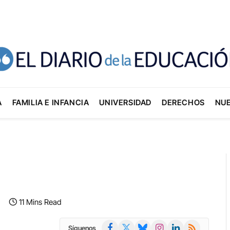
A
FAMILIA E INFANCIA
UNIVERSIDAD
DERECHOS
NU
11 Mins Read
Facebook
X
Bluesky
Instagram
LinkedIn
RSS
Síguenos