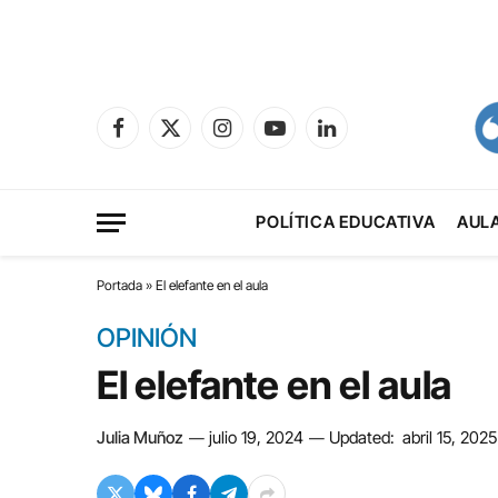
Facebook
X
Instagram
YouTube
LinkedIn
(Twitter)
POLÍTICA EDUCATIVA
AUL
Portada
»
El elefante en el aula
OPINIÓN
El elefante en el aula
Julia Muñoz
julio 19, 2024
Updated:
abril 15, 2025