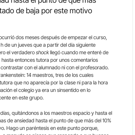
dad hasta el punto de que más
estado de baja por este motivo
o ocurrió dos meses después de empezar el curso,
 h de un jueves que a partir del día siguiente
Pero el verdadero
shock
llegó cuando me enteré de
 la hasta entonces tutora por unos comentarios
n contrastar con el alumnado ni con el profesorado.
nkenstein: 14 maestros, tres de los cuales
utora que no aparecía por la clase ni para la hora
uación el colegio ya era un sinsentido en lo
ente en este grupo.
r días, quitándonos a los maestros espacio y hasta el
emas de ansiedad hasta el punto de que más del 10%
tivo. Hago un paréntesis en este punto porque,