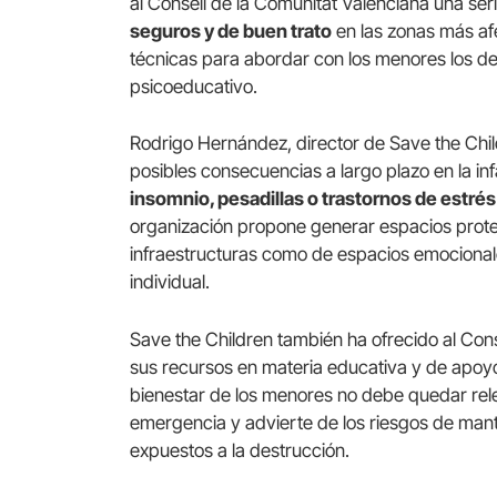
al Consell de la Comunitat Valenciana una s
seguros y de buen trato
en las zonas más af
técnicas para abordar con los menores los d
psicoeducativo.
Rodrigo Hernández, director de Save the Child
posibles consecuencias a largo plazo en la i
insomnio, pesadillas o trastornos de estré
organización propone generar espacios protec
infraestructuras como de espacios emocional
individual.
Save the Children también ha ofrecido al Cons
sus recursos en materia educativa y de apoyo 
bienestar de los menores no debe quedar releg
emergencia y advierte de los riesgos de mant
expuestos a la destrucción.