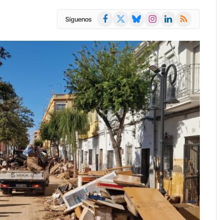
Facebook
X
Bluesky
Instagram
LinkedIn
RSS
Síguenos
(Twitter)