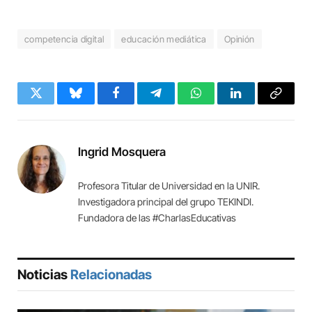
competencia digital
educación mediática
Opinión
Twitter
Bluesky
Facebook
Telegram
WhatsApp
LinkedIn
Copy
Link
Ingrid Mosquera
Profesora Titular de Universidad en la UNIR.
Investigadora principal del grupo TEKINDI.
Fundadora de las #CharlasEducativas
Noticias
Relacionadas