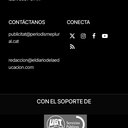
CONTÁCTANOS
CONECTA
publicitat@periodismeplur
X
Instagram
Facebook
YouTube
al.cat
(Twitter)
RSS
redaccion@eldiariodelaed
ucacion.com
CON EL SOPORTE DE