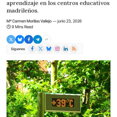
aprendizaje en los centros educativos
madrileños.
Mª Carmen Morillas Vallejo
junio 23, 2026
9 Mins Read
Facebook
X
Bluesky
Instagram
LinkedIn
RSS
Síguenos
(Twitter)