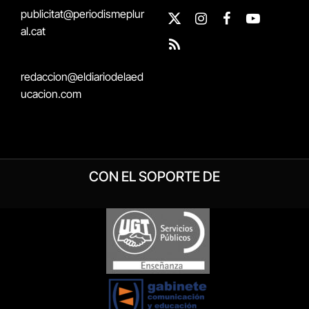
publicitat@periodismeplur
X
Instagram
Facebook
YouTube
al.cat
(Twitter)
RSS
redaccion@eldiariodelaed
ucacion.com
CON EL SOPORTE DE