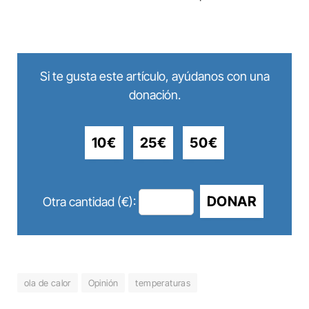
Si te gusta este artículo, ayúdanos con una
donación.
10€
25€
50€
DONAR
Otra cantidad (€):
ola de calor
Opinión
temperaturas