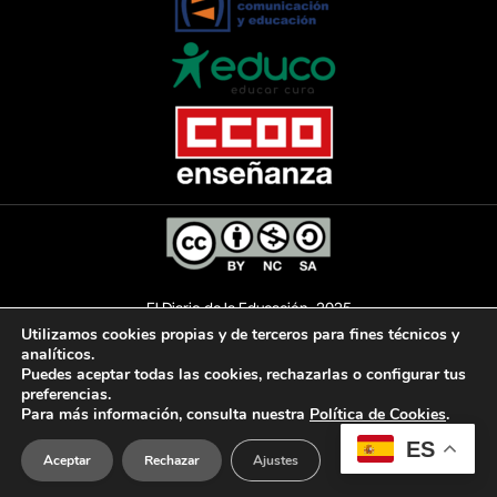
El Diario de la Educación, 2025
Utilizamos cookies propias y de terceros para fines técnicos y
analíticos.
Puedes aceptar todas las cookies, rechazarlas o configurar tus
preferencias.
AVISO LEGAL
POLÍTICA DE PRIVACIDAD
Para más información, consulta nuestra
Política de Cookies
.
ES
POLÍTICA DE COOKIES
ACCESIBILIDAD
Aceptar
Rechazar
Ajustes