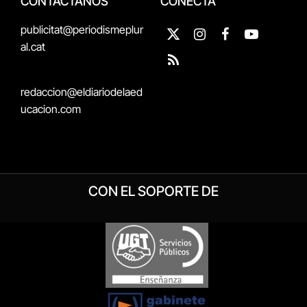
CONTÁCTANOS
CONECTA
publicitat@periodismeplur
X
Instagram
Facebook
YouTube
al.cat
(Twitter)
RSS
redaccion@eldiariodelaed
ucacion.com
CON EL SOPORTE DE