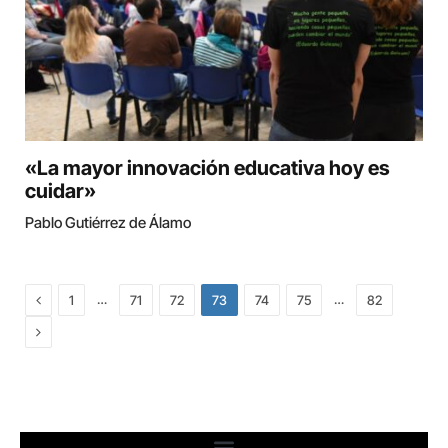
«La mayor innovación educativa hoy es
cuidar»
Pablo Gutiérrez de Álamo
Previous
…
…
1
71
72
73
74
75
82
Next