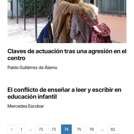
Claves de actuación tras una agresión en el
centro
Pablo Gutiérrez de Álamo
El conflicto de enseñar a leer y escribir en
educación infantil
Mercedes Escobar
Previous
…
…
1
72
73
74
75
76
82