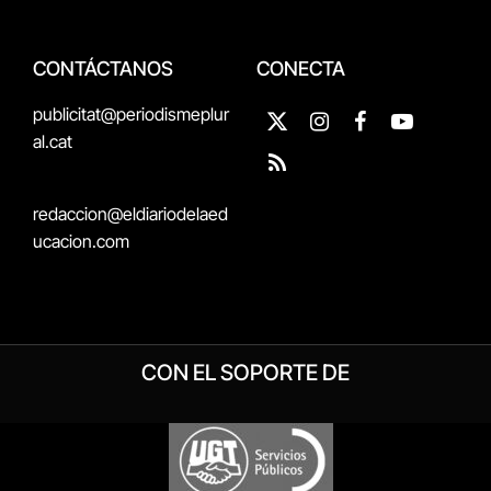
CONTÁCTANOS
CONECTA
publicitat@periodismeplur
X
Instagram
Facebook
YouTube
al.cat
(Twitter)
RSS
redaccion@eldiariodelaed
ucacion.com
CON EL SOPORTE DE