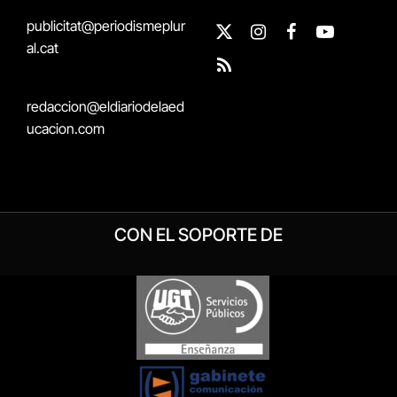
publicitat@periodismeplur
X
Instagram
Facebook
YouTube
al.cat
(Twitter)
RSS
redaccion@eldiariodelaed
ucacion.com
CON EL SOPORTE DE