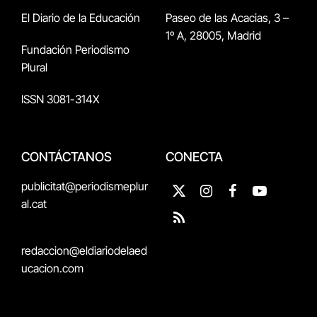
El Diario de la Educación
Paseo de las Acacias, 3 –
1º A, 28005, Madrid
Fundación Periodismo
Plural
ISSN 3081-314X
CONTÁCTANOS
CONECTA
publicitat@periodismeplur
X
Instagram
Facebook
YouTube
al.cat
(Twitter)
RSS
redaccion@eldiariodelaed
ucacion.com