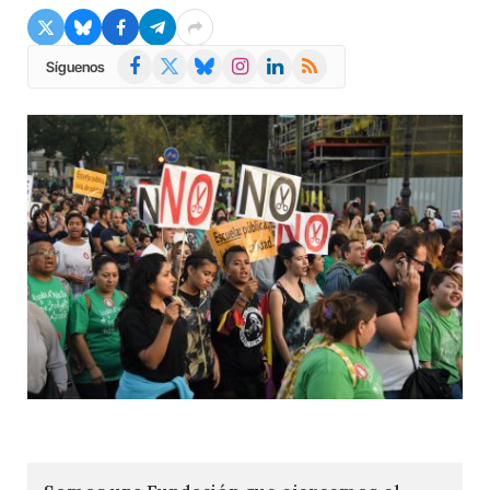
Facebook
X
Bluesky
Instagram
LinkedIn
RSS
Síguenos
(Twitter)