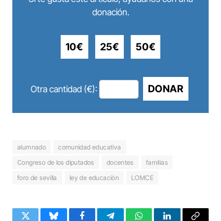
donación.
10€
25€
50€
DONAR
Otra cantidad (€):
alumnado
comunidad educativa
Congreso de los diputados
docentes
familias
foro de sevilla
ley de educación
LOMCE