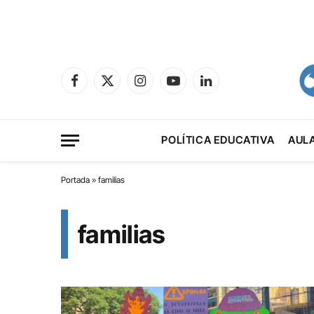
Facebook
X
Instagram
YouTube
LinkedIn
(Twitter)
POLÍTICA EDUCATIVA
AUL
Portada
»
familias
familias