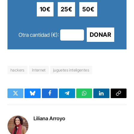
10€
25€
50€
DONAR
Otra cantidad (€):
hackers
Internet
juguetes inteligentes
Twitter
Bluesky
Facebook
Telegram
WhatsApp
LinkedIn
Copy
Link
Liliana Arroyo