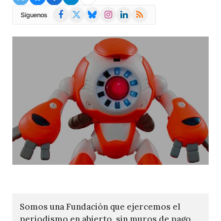
Facebook
X
Bluesky
Instagram
LinkedIn
RSS
Síguenos
(Twitter)
Somos una Fundación que ejercemos el
periodismo en abierto, sin muros de pago.