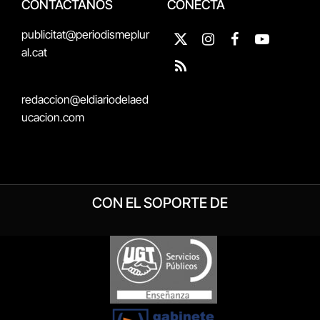
CONTÁCTANOS
CONECTA
publicitat@periodismeplur
X
Instagram
Facebook
YouTube
al.cat
(Twitter)
RSS
redaccion@eldiariodelaed
ucacion.com
CON EL SOPORTE DE