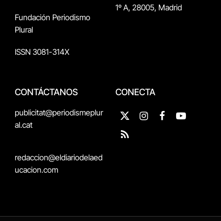
1º A, 28005, Madrid
Fundación Periodismo
Plural
ISSN 3081-314X
CONTÁCTANOS
CONECTA
publicitat@periodismeplur
X
Instagram
Facebook
YouTube
al.cat
(Twitter)
RSS
redaccion@eldiariodelaed
ucacion.com