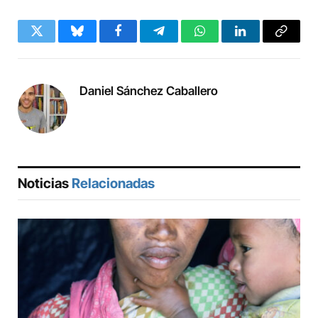
Twitter
Bluesky
Facebook
Telegram
WhatsApp
LinkedIn
Copy
Link
Daniel Sánchez Caballero
Noticias
Relacionadas