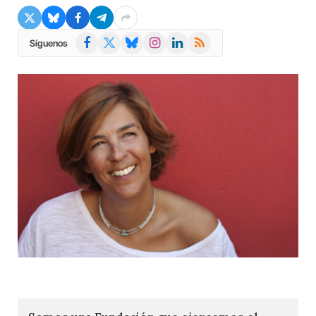
Facebook
X
Bluesky
Instagram
LinkedIn
RSS
Síguenos
(Twitter)