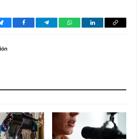
Bluesky
Facebook
Telegram
WhatsApp
LinkedIn
Copy
Link
ción