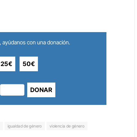
lo, ayúdanos con una donación.
25€
50€
DONAR
igualdad de género
violencia de género