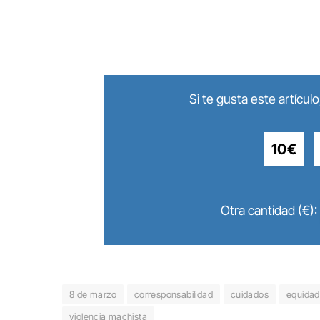
Si te gusta este artícu
10€
Otra cantidad (€):
8 de marzo
corresponsabilidad
cuidados
equidad
violencia machista