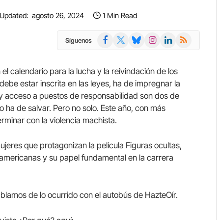
Updated:
agosto 26, 2024
1 Min Read
Facebook
X
Bluesky
Instagram
LinkedIn
RSS
Síguenos
(Twitter)
l calendario para la lucha y la reivindación de los
debe estar inscrita en las leyes, ha de impregnar la
d y acceso a puestos de responsabilidad son dos de
o ha de salvar. Pero no solo. Este año, con más
erminar con la violencia machista.
eres que protagonizan la película Figuras ocultas,
roamericanas y su papel fundamental en la carrera
ablamos de lo ocurrido con el autobús de HazteOír.