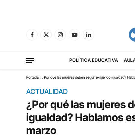
Facebook
X
Instagram
YouTube
LinkedIn
(Twitter)
POLÍTICA EDUCATIVA
AUL
Portada
»
¿Por qué las mujeres deben seguir exigiendo igualdad? Ha
ACTUALIDAD
¿Por qué las mujeres 
igualdad? Hablamos es
marzo