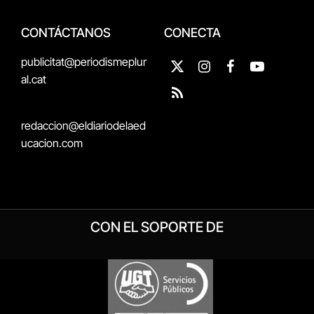
CONTÁCTANOS
CONECTA
publicitat@periodismeplur
X
Instagram
Facebook
YouTube
al.cat
(Twitter)
RSS
redaccion@eldiariodelaed
ucacion.com
CON EL SOPORTE DE