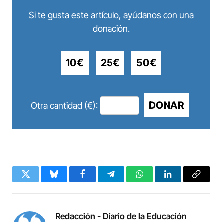
Si te gusta este artículo, ayúdanos con una
donación.
10€
25€
50€
DONAR
Otra cantidad (€):
Twitter
Bluesky
Facebook
Telegram
WhatsApp
LinkedIn
Copy
Link
Redacción - Diario de la Educación